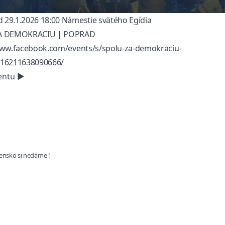
 29.1.2026 18:00 Námestie svätého Egídia
A DEMOKRACIU | POPRAD
www.facebook.com/events/s/spolu-za-demokraciu-
(opens in a new tab)
16211638090666/
entu
▶
ensko si nedáme !