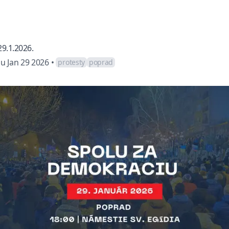
29.1.2026.
u Jan 29 2026
•
protesty
poprad