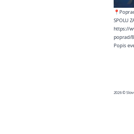
📍Poprad
SPOLU Z
https://
poprad/8
Popis ev
2026
© Slov