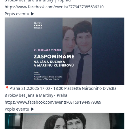
(opens in a n
https://www.facebook.com/events/3779437985686210
Popis eventu
▶
📍Praha 21.2.2026 17:00 - 18:00 Piazzetta Národního Divadla
8 rokov bez Jána a Martiny - Praha
(opens in a ne
https://www.facebook.com/events/681591944979389
Popis eventu
▶