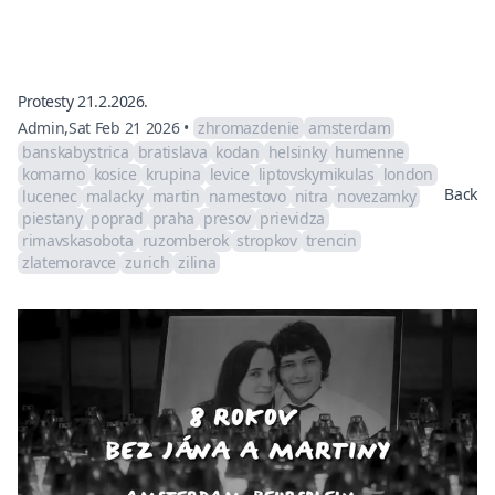
Protesty 21.2.2026.
Admin
,
Sat Feb 21 2026
•
zhromazdenie
amsterdam
banskabystrica
bratislava
kodan
helsinky
humenne
komarno
kosice
krupina
levice
liptovskymikulas
london
Back
lucenec
malacky
martin
namestovo
nitra
novezamky
piestany
poprad
praha
presov
prievidza
rimavskasobota
ruzomberok
stropkov
trencin
zlatemoravce
zurich
zilina