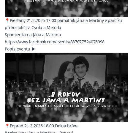
📍Piešťany 21.2.2026 17:00 pamätník Jána a Martiny v parčíku
pri kostole sv. Cyrila a Metoda
Spomienka na Jána a Martinu
(opens in a ne
https://www.facebook.com/events/887077524076998
Popis eventu
▶
📍Poprad 21.2.2026 18:00 Dolná brána
8 rokov bez Jána a Martiny | Poprad