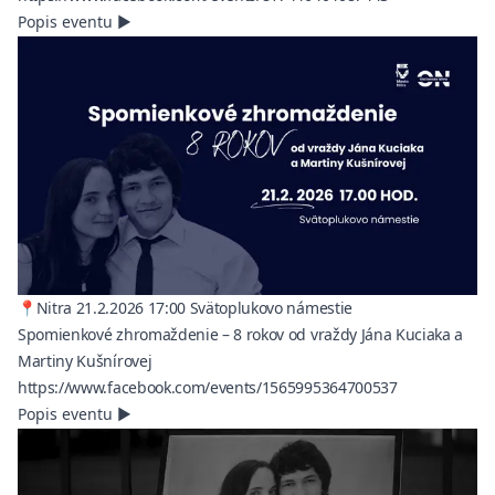
Popis eventu
▶
📍Nitra 21.2.2026 17:00 Svätoplukovo námestie
Spomienkové zhromaždenie – 8 rokov od vraždy Jána Kuciaka a
Martiny Kušnírovej
(opens in a n
https://www.facebook.com/events/1565995364700537
Popis eventu
▶