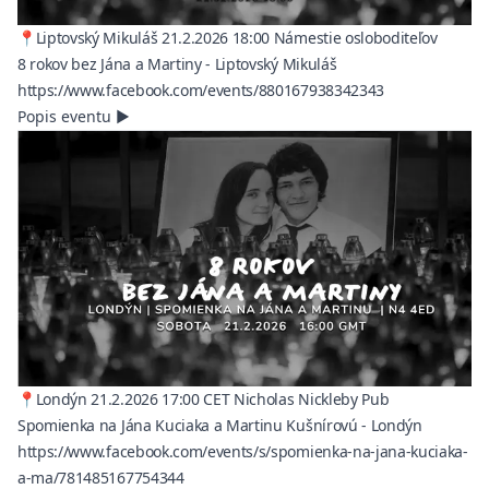
📍Liptovský Mikuláš 21.2.2026 18:00 Námestie osloboditeľov
8 rokov bez Jána a Martiny - Liptovský Mikuláš
(opens in a ne
https://www.facebook.com/events/880167938342343
Popis eventu
▶
📍Londýn 21.2.2026 17:00 CET Nicholas Nickleby Pub
Spomienka na Jána Kuciaka a Martinu Kušnírovú - Londýn
https://www.facebook.com/events/s/spomienka-na-jana-kuciaka-
(opens in a new tab)
a-ma/781485167754344