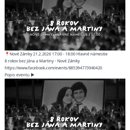
📍Nové Zámky 21.2.2026 17:00 - 18:00 Hlavné námestie
8 rokov bez Jána a Martiny - Nové Zámky
(opens in a ne
https://www.facebook.com/events/885394773940420
Popis eventu
▶