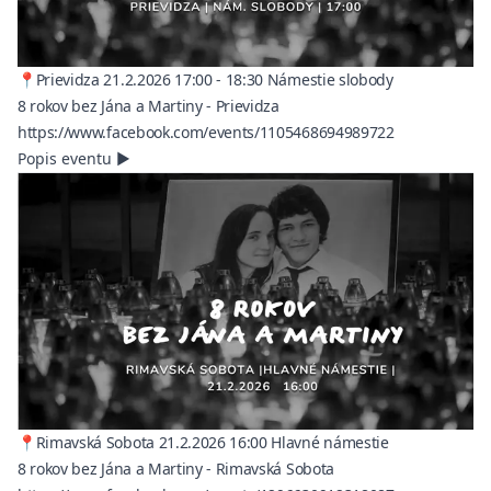
📍Prievidza 21.2.2026 17:00 - 18:30 Námestie slobody
8 rokov bez Jána a Martiny - Prievidza
(opens in a n
https://www.facebook.com/events/1105468694989722
Popis eventu
▶
📍Rimavská Sobota 21.2.2026 16:00 Hlavné námestie
8 rokov bez Jána a Martiny - Rimavská Sobota