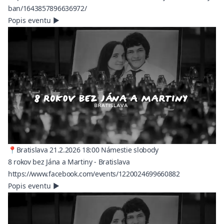
(opens in a new tab)
ban/1643857896636972/
Popis eventu
▶
📍Bratislava 21.2.2026 18:00 Námestie slobody
8 rokov bez Jána a Martiny - Bratislava
(opens in a n
https://www.facebook.com/events/1220024699660882
Popis eventu
▶