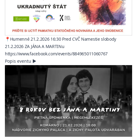
📍Humenné 21.2.2026 16:30 Pred CVČ Namestie slobody
21.2.2026 ZA JÁNA A MARTINu
(opens in a ne
https://www.facebook.com/events/884965011060767
Popis eventu
▶