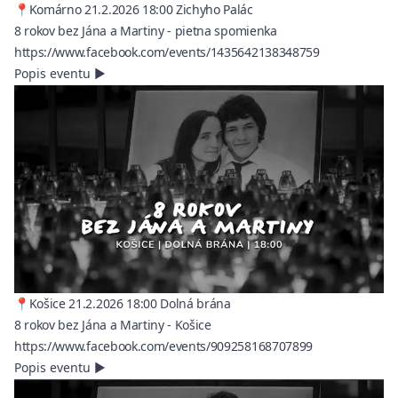
📍Komárno 21.2.2026 18:00 Zichyho Palác
8 rokov bez Jána a Martiny - pietna spomienka
(opens in a n
https://www.facebook.com/events/1435642138348759
Popis eventu
▶
📍Košice 21.2.2026 18:00 Dolná brána
8 rokov bez Jána a Martiny - Košice
(opens in a ne
https://www.facebook.com/events/909258168707899
Popis eventu
▶