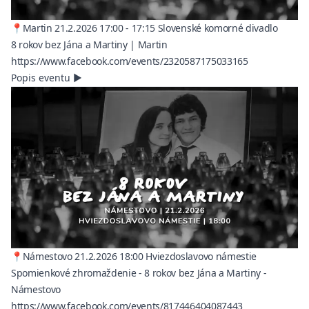
📍Martin 21.2.2026 17:00 - 17:15 Slovenské komorné divadlo
8 rokov bez Jána a Martiny | Martin
(opens in a n
https://www.facebook.com/events/2320587175033165
Popis eventu
▶
📍Námestovo 21.2.2026 18:00 Hviezdoslavovo námestie
Spomienkové zhromaždenie - 8 rokov bez Jána a Martiny -
Námestovo
(opens in a ne
https://www.facebook.com/events/817446404087443