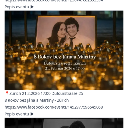
Popis eventu
▶
📍Zürich 21.2.2026 17:00 Dufourstrasse 25
8 Rokov bez Jána a Martiny - Zürich
(opens in a n
https://www.facebook.com/events/1452977596545068
Popis eventu
▶