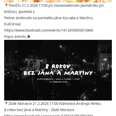
📍Trenčín 21.2.2026 17:00 pri novoosadenom pamätníku pri
knižnici, Jaselská 2
Pietne stretnutie na pamiatku Jána Kuciaka a Martinu
Kušnírovú
(opens in a n
https://www.facebook.com/events/1412459050610840
Popis eventu
▶
📍Zlaté Moravce 21.2.2026 17:00 Námestie Andreja Hlinku
8 rokov bez Jána a Martiny - Zlaté Moravce
(opens in a n
https://www.facebook.com/events/1256747682993394