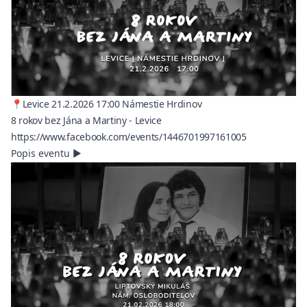
📍Levice 21.2.2026 17:00 Námestie Hrdinov
8 rokov bez Jána a Martiny - Levice
(opens in a n
https://www.facebook.com/events/1446701997161005
Popis eventu
▶