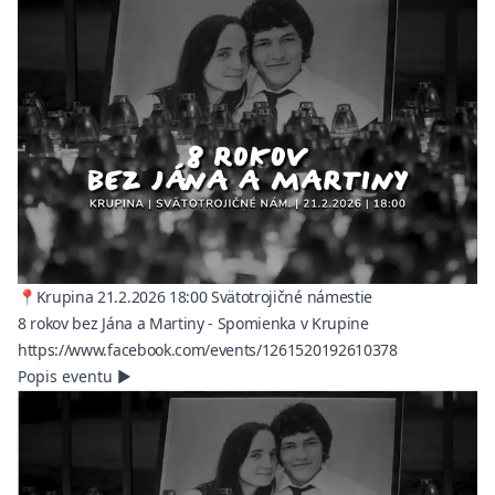
📍Krupina 21.2.2026 18:00 Svätotrojičné námestie
8 rokov bez Jána a Martiny - Spomienka v Krupine
(opens in a n
https://www.facebook.com/events/1261520192610378
Popis eventu
▶