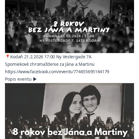
📍Kodaň 21.2.2026 17:00 Ny Vestergade 7A
Spomiekové zhromaždenie za Jána a Martinu
(opens in a ne
https://www.facebook.com/events/774655695164179
Popis eventu
▶